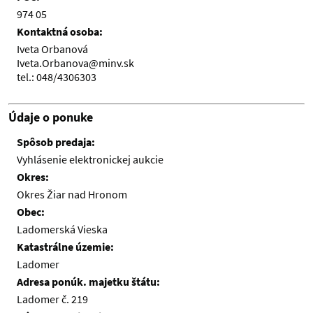
974 05
Kontaktná osoba:
Iveta Orbanová
Iveta.Orbanova@minv.sk
tel.: 048/4306303
Údaje o ponuke
Spôsob predaja:
Vyhlásenie elektronickej aukcie
Okres:
Okres Žiar nad Hronom
Obec:
Ladomerská Vieska
Katastrálne územie:
Ladomer
Adresa ponúk. majetku štátu:
Ladomer č. 219