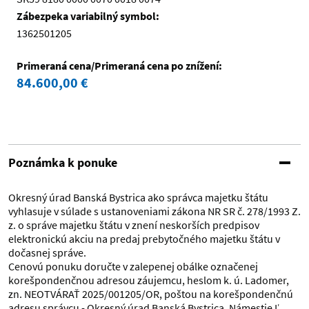
Zábezpeka variabilný symbol:
1362501205
Primeraná cena/Primeraná cena po znížení:
84.600,00 €
Poznámka k ponuke
Okresný úrad Banská Bystrica ako správca majetku štátu
vyhlasuje v súlade s ustanoveniami zákona NR SR č. 278/1993 Z.
z. o správe majetku štátu v znení neskorších predpisov
elektronickú akciu na predaj prebytočného majetku štátu v
dočasnej správe.
Cenovú ponuku doručte v zalepenej obálke označenej
korešpondenčnou adresou záujemcu, heslom k. ú. Ladomer,
zn. NEOTVÁRAŤ 2025/001205/OR, poštou na korešpondenčnú
adresu správcu - Okresný úrad Banská Bystrica, Námestie Ľ.