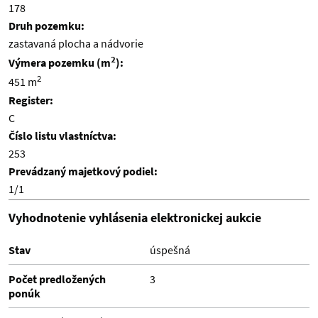
178
Druh pozemku:
zastavaná plocha a nádvorie
2
Výmera pozemku (m
):
2
451 m
Register:
C
Číslo listu vlastníctva:
253
Prevádzaný majetkový podiel:
1/1
Vyhodnotenie vyhlásenia elektronickej aukcie
Stav
úspešná
Počet predložených
3
ponúk