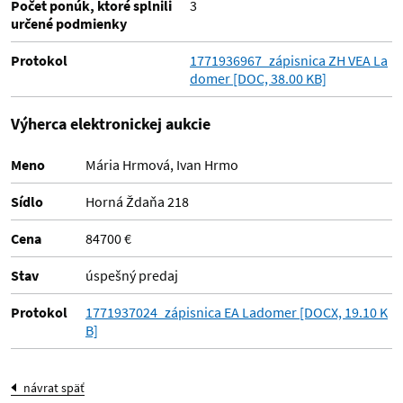
Počet ponúk, ktoré splnili
3
určené podmienky
Protokol
1771936967_zápisnica ZH VEA La
domer [DOC, 38.00 KB]
Výherca elektronickej aukcie
Meno
Mária Hrmová, Ivan Hrmo
Sídlo
Horná Ždaňa 218
Cena
84700 €
Stav
úspešný predaj
Protokol
1771937024_zápisnica EA Ladomer [DOCX, 19.10 K
B]
návrat späť