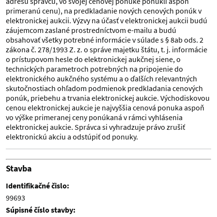
adresu správcu, vo svojej cenovej ponuke ponúkli aspoň
primeranú cenu), na predkladanie nových cenových ponúk v
elektronickej aukcii. Výzvy na účasť v elektronickej aukcii budú
záujemcom zaslané prostredníctvom e-mailu a budú
obsahovať všetky potrebné informácie v súlade s § 8ab ods. 2
zákona č. 278/1993 Z. z. o správe majetku štátu, t. j. informácie
o prístupovom hesle do elektronickej aukčnej siene, o
technických parametroch potrebných na pripojenie do
elektronického aukčného systému a o ďalších relevantných
skutočnostiach ohľadom podmienok predkladania cenových
ponúk, priebehu a trvania elektronickej aukcie. Východiskovou
cenou elektronickej aukcie je najvyššia cenová ponuka aspoň
vo výške primeranej ceny ponúkaná v rámci vyhlásenia
elektronickej aukcie. Správca si vyhradzuje právo zrušiť
elektronickú akciu a odstúpiť od ponuky.
Stavba
Identifikačné čislo:
99693
Súpisné číslo stavby: