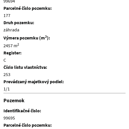
99694
Parcelné číslo pozemku:
177
Druh pozemku:
záhrada
2
Výmera pozemku (m
):
2
2457 m
Register:
C
Číslo listu vlastníctva:
253
Prevádzaný majetkový podiel:
1/1
Pozemok
Identifikačné čislo:
99695
Parcelné číslo pozemku: