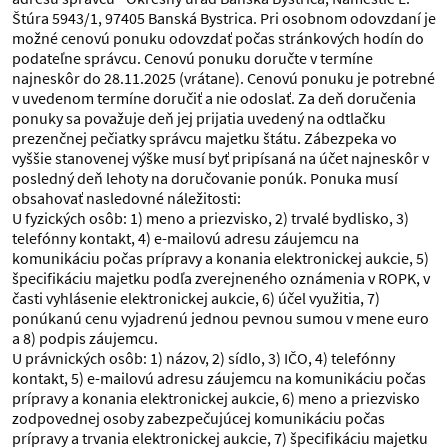
Štúra 5943/1, 97405 Banská Bystrica. Pri osobnom odovzdaní je
možné cenovú ponuku odovzdať počas stránkových hodín do
podateľne správcu. Cenovú ponuku doručte v termíne
najneskôr do 28.11.2025 (vrátane). Cenovú ponuku je potrebné
v uvedenom termíne doručiť a nie odoslať. Za deň doručenia
ponuky sa považuje deň jej prijatia uvedený na odtlačku
prezenčnej pečiatky správcu majetku štátu. Zábezpeka vo
vyššie stanovenej výške musí byť pripísaná na účet najneskôr v
posledný deň lehoty na doručovanie ponúk. Ponuka musí
obsahovať nasledovné náležitosti:
U fyzických osôb: 1) meno a priezvisko, 2) trvalé bydlisko, 3)
telefónny kontakt, 4) e-mailovú adresu záujemcu na
komunikáciu počas prípravy a konania elektronickej aukcie, 5)
špecifikáciu majetku podľa zverejneného oznámenia v ROPK, v
časti vyhlásenie elektronickej aukcie, 6) účel využitia, 7)
ponúkanú cenu vyjadrenú jednou pevnou sumou v mene euro
a 8) podpis záujemcu.
U právnických osôb: 1) názov, 2) sídlo, 3) IČO, 4) telefónny
kontakt, 5) e-mailovú adresu záujemcu na komunikáciu počas
prípravy a konania elektronickej aukcie, 6) meno a priezvisko
zodpovednej osoby zabezpečujúcej komunikáciu počas
prípravy a trvania elektronickej aukcie, 7) špecifikáciu majetku