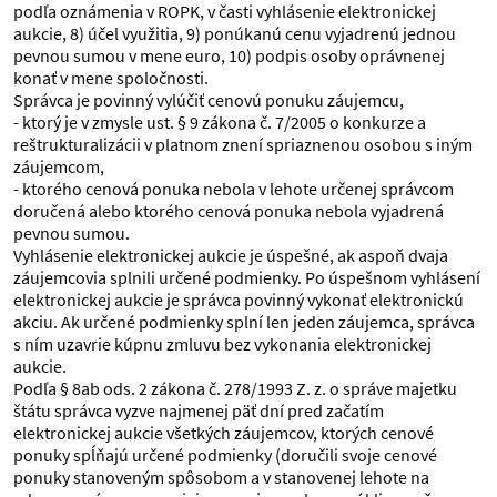
podľa oznámenia v ROPK, v časti vyhlásenie elektronickej
aukcie, 8) účel využitia, 9) ponúkanú cenu vyjadrenú jednou
pevnou sumou v mene euro, 10) podpis osoby oprávnenej
konať v mene spoločnosti.
Správca je povinný vylúčiť cenovú ponuku záujemcu,
- ktorý je v zmysle ust. § 9 zákona č. 7/2005 o konkurze a
reštrukturalizácii v platnom znení spriaznenou osobou s iným
záujemcom,
- ktorého cenová ponuka nebola v lehote určenej správcom
doručená alebo ktorého cenová ponuka nebola vyjadrená
pevnou sumou.
Vyhlásenie elektronickej aukcie je úspešné, ak aspoň dvaja
záujemcovia splnili určené podmienky. Po úspešnom vyhlásení
elektronickej aukcie je správca povinný vykonať elektronickú
akciu. Ak určené podmienky splní len jeden záujemca, správca
s ním uzavrie kúpnu zmluvu bez vykonania elektronickej
aukcie.
Podľa § 8ab ods. 2 zákona č. 278/1993 Z. z. o správe majetku
štátu správca vyzve najmenej päť dní pred začatím
elektronickej aukcie všetkých záujemcov, ktorých cenové
ponuky spĺňajú určené podmienky (doručili svoje cenové
ponuky stanoveným spôsobom a v stanovenej lehote na