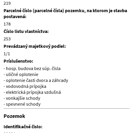
219
Parcelné číslo (parcelné čísla) pozemku, na ktorom je stavba
postavená:
178
Číslo listu vlastníctva:
253
Prevádzaný majetkový podiel:
1/1
Príslušenstvo:
- hosp. budova bez súp. čísla
- uličné oplotenie
- oplotenie časti dvora a záhrady
- vodovodná prípojka
- elektrická prípojka vzdušná
- vonkajšie schody
- spevnené schody
Pozemok
Identifikačné čislo: