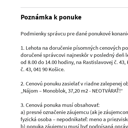
Poznámka k ponuke
Podmienky správcu pre dané ponukové konanie
1. Lehota na doručenie písomných cenových po
doručené správcovi najneskôr v posledný deň 
od 8.00 do 14.00 hodiny, na Rastislavovej č. 4
č. 43, 041 90 Košice.
2. Cenovú ponuku zasielať v riadne zalepenej o
„Nájom – Monoblok, 37,20 m2 - NEOTVÁRAŤ!“
3. Cenová ponuka musí obsahovať:
a) presné označenie záujemcu (ak je záujemco
fyzická osoba – nepodnikateľ: meno a priezvisk
b) ponuka záujemcu musí byť podpísaná oprá