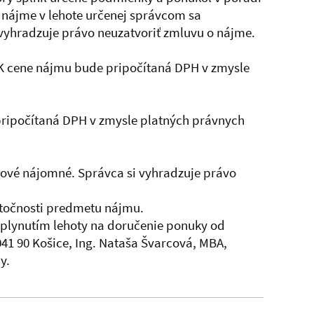
 nájme v lehote určenej správcom sa
 vyhradzuje právo neuzatvoriť zmluvu o nájme.
K cene nájmu bude pripočítaná DPH v zmysle
 pripočítaná DPH v zmysle platných právnych
hové nájomné. Správca si vyhradzuje právo
ytočnosti predmetu nájmu.
plynutím lehoty na doručenie ponuky od
41 90 Košice, Ing. Nataša Švarcová, MBA,
y.