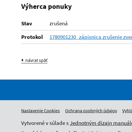
Výherca ponuky
Stav
zrušená
Protokol
1780901230_zápisnica zrušenie zver
návrat späť
Nastavenie Cookies
Ochrana osobných údajov
Vyhl
Vytvorené v súlade s
Jednotným dizajn manuálo