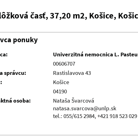
ôžková časť, 37,20 m2, Košice, Košic
ávca ponuky
ca:
Univerzitná nemocnica L. Pasteu
00606707
a správcu:
Rastislavova 43
:
Košice
04190
ktná osoba:
Nataša Švarcová
natasa.svarcova@unlp.sk
tel.: 055/615 2984, +421 918 523 029