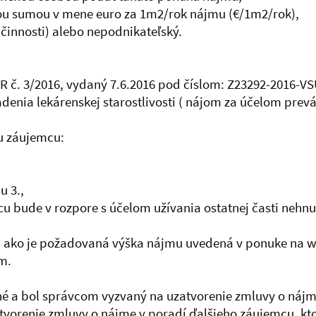
u sumou v mene euro za 1m2/rok nájmu (€/1m2/rok),
 činnosti) alebo nepodnikateľský.
SR č. 3/2016, vydaný 7.6.2016 pod číslom: Z23292-2016-V
enia lekárenskej starostlivosti ( nájom za účelom prevá
u záujemcu:
u 3.,
u bude v rozpore s účelom užívania ostatnej časti nehnu
j ako je požadovaná výška nájmu uvedená v ponuke na 
m.
né a bol správcom vyzvaný na uzatvorenie zmluvy o náj
atvorenie zmluvy o nájme v poradí ďalšieho záujemcu, kt