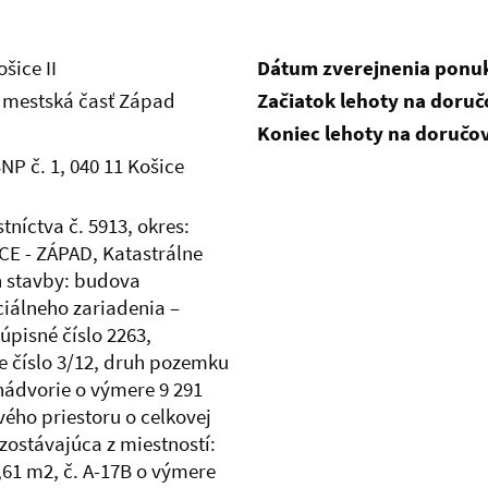
šice II
Dátum zverejnenia ponu
- mestská časť Západ
Začiatok lehoty na doru
Koniec lehoty na doručo
NP č. 1, 040 11 Košice
stníctva č. 5913, okres:
ICE - ZÁPAD, Katastrálne
h stavby: budova
ciálneho zariadenia –
úpisné číslo 2263,
e číslo 3/12, druh pozemku
nádvorie o výmere 9 291
vého priestoru o celkovej
zostávajúca z miestností:
,61 m2, č. A-17B o výmere