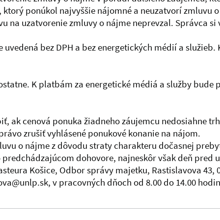
ktorý ponúkol najvyššie nájomné a neuzatvorí zmluvu o
zvu na uzatvorenie zmluvy o nájme neprevzal. Správca si
uvedená bez DPH a bez energetických médií a služieb. 
mostatne. K platbám za energetické médiá a služby bude
piť, ak cenová ponuka žiadneho záujemcu nedosiahne tr
 právo zrušiť vyhlásené ponukové konanie na nájom.
mluvu o nájme z dôvodu straty charakteru dočasnej preb
 predchádzajúcom dohovore, najneskôr však deň pred u
steura Košice, Odbor správy majetku, Rastislavova 43, 0
cova@unlp.sk, v pracovných dňoch od 8.00 do 14.00 hodin