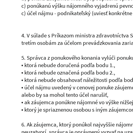
c) ponúkanú výšku nájomného vyjadrenú pevno
c) účel nájmu - podnikateľský (uviesť konkrétne
4. V súlade s Príkazom ministra zdravotníctva 
tretím osobám za účelom prevádzkovania zariad
5. Správca z ponukového konania vylúči ponuk
• ktorá nebude doručená podľa bodu 1.,
• ktorá nebude označená podľa bodu 2.,
• ktorá nebude obsahovať náležitosti podľa bod
• účel nájmu uvedený v cenovej ponuke záujemc
alebo by sa mohol tento účel narušiť,
• ak záujemca ponúkne nájomné vo výške nižše
• ktorý je spriaznenou osobou s iným záujemco
6. Ak záujemca, ktorý ponúkol najvyššie nájom
neuzatvorí, správca je oprávnený vyzvať na uz