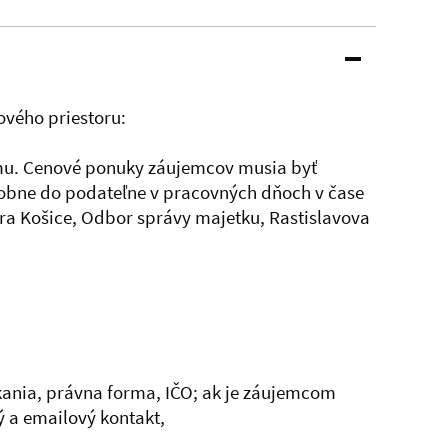
vého priestoru:
jmu. Cenové ponuky záujemcov musia byť
sobne do podateľne v pracovných dňoch v čase
eura Košice, Odbor správy majetku, Rastislavova
ania, právna forma, IČO; ak je záujemcom
ý a emailový kontakt,