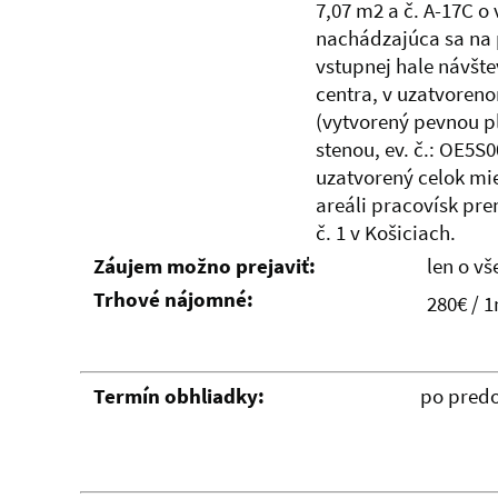
7,07 m2 a č. A-17C o
nachádzajúca sa na 
vstupnej hale návšt
centra, v uzatvoren
(vytvorený pevnou 
stenou, ev. č.: OE5S
uzatvorený celok mie
areáli pracovísk pre
č. 1 v Košiciach.
Záujem možno prejaviť:
len o vš
Trhové nájomné:
280€ / 
Termín obhliadky:
po pred