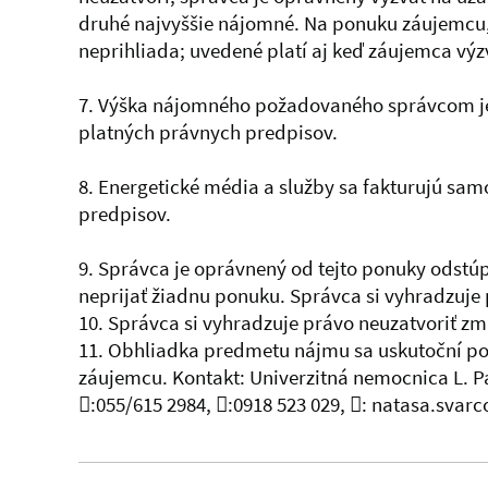
druhé najvyššie nájomné. Na ponuku záujemcu, 
neprihliada; uvedené platí aj keď záujemca vý
7. Výška nájomného požadovaného správcom je 
platných právnych predpisov.
8. Energetické média a služby sa fakturujú sa
predpisov.
9. Správca je oprávnený od tejto ponuky odstú
neprijať žiadnu ponuku. Správca si vyhradzuje
10. Správca si vyhradzuje právo neuzatvoriť z
11. Obhliadka predmetu nájmu sa uskutoční po
záujemcu. Kontakt: Univerzitná nemocnica L. Pa
:055/615 2984, :0918 523 029, : natasa.svar