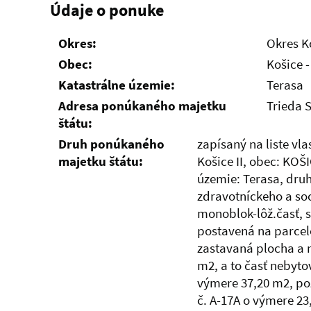
Údaje o ponuke
Okres:
Okres Ko
Obec:
Košice 
Katastrálne územie:
Terasa
Adresa ponúkaného majetku
Trieda S
štátu:
Druh ponúkaného
zapísaný na liste vla
majetku štátu:
Košice II, obec: KOŠ
územie: Terasa, dru
zdravotníckeho a so
monoblok-lôž.časť, s
postavená na parcel
zastavaná plocha a 
m2, a to časť nebyto
výmere 37,20 m2, po
č. A-17A o výmere 23