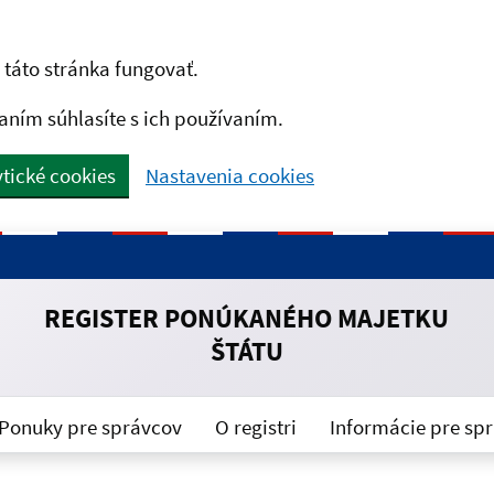
táto stránka fungovať.
aním súhlasíte s ich používaním.
tické cookies
Nastavenia cookies
REGISTER PONÚKANÉHO MAJETKU
ŠTÁTU
Ponuky pre správcov
O registri
Informácie pre sp