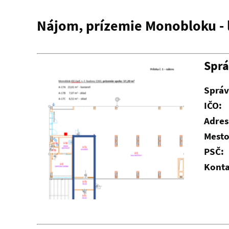
Nájom, prízemie Monobloku - l
Spr
Správ
IČO:
Adres
Mesto
PSČ:
Konta