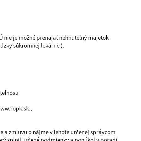
SÚ nie je možné prenajať nehnuteľný majetok
dzky súkromnej lekárne ).
teľnosti
www.ropk.sk.,
me a zmluvu o nájme v lehote určenej správcom
orý splnil určené podmienky a ponúkol v poradí