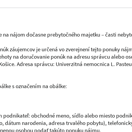
 na nájom dočasne prebytočného majetku – časti nebyto
núk záujemcov je určená vo zverejnení tejto ponuky ná
lehoty na doručovanie ponúk na adresu správcu alebo o
3, Košice. Adresa správcu: Univerzitná nemocnica L. Past
bálke s označením na obálke:
m podnikateľ: obchodné meno, sídlo alebo miesto podnik
o, dátum narodenia, adresa trvalého pobytu), telefonick
vnenou osobou podať takúto ponuku nájmu,