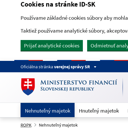
Cookies na stránke ID-SK
Preskočiť na hlavný obsah
Používame základné cookies súbory aby mohla 
Taktiež používame analytické súbory, akceptov
Prijať analytické cookies
Odmietnuť analy
Oficiálna stránka
verejnej správy SR
Nehnuteľný majetok
Hnuteľný majetok
ROPK
Nehnuteľný majetok