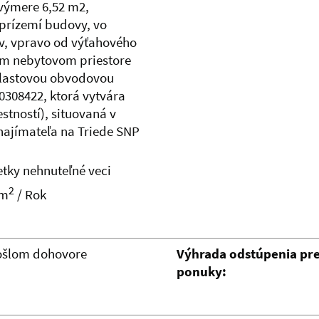
 výmere 6,52 m2,
prízemí budovy, vo
ev, vpravo od výťahového
om nebytovom priestore
plastovou obvodovou
00308422, ktorá vytvára
stností), situovaná v
najímateľa na Triede SNP
etky nehnuteľné veci
2
1m
/ Rok
ošlom dohovore
Výhrada odstúpenia pre
ponuky: