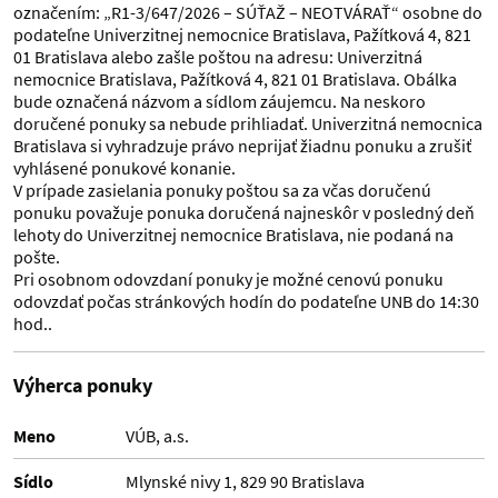
označením: „R1-3/647/2026 – SÚŤAŽ – NEOTVÁRAŤ“ osobne do
podateľne Univerzitnej nemocnice Bratislava, Pažítková 4, 821
01 Bratislava alebo zašle poštou na adresu: Univerzitná
nemocnice Bratislava, Pažítková 4, 821 01 Bratislava. Obálka
bude označená názvom a sídlom záujemcu. Na neskoro
doručené ponuky sa nebude prihliadať. Univerzitná nemocnica
Bratislava si vyhradzuje právo neprijať žiadnu ponuku a zrušiť
vyhlásené ponukové konanie.
V prípade zasielania ponuky poštou sa za včas doručenú
ponuku považuje ponuka doručená najneskôr v posledný deň
lehoty do Univerzitnej nemocnice Bratislava, nie podaná na
pošte.
Pri osobnom odovzdaní ponuky je možné cenovú ponuku
odovzdať počas stránkových hodín do podateľne UNB do 14:30
hod..
Výherca ponuky
Meno
VÚB, a.s.
Sídlo
Mlynské nivy 1, 829 90 Bratislava