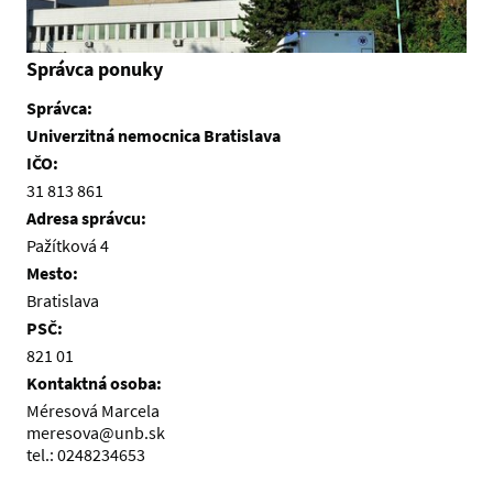
Správca ponuky
Správca:
Univerzitná nemocnica Bratislava
IČO:
31 813 861
Adresa správcu:
Pažítková 4
Mesto:
Bratislava
PSČ:
821 01
Kontaktná osoba:
Méresová Marcela
meresova@unb.sk
tel.: 0248234653