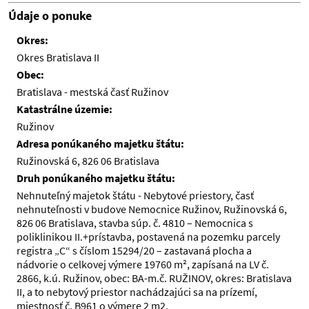
Údaje o ponuke
Okres:
Okres Bratislava II
Obec:
Bratislava - mestská časť Ružinov
Katastrálne územie:
Ružinov
Adresa ponúkaného majetku štátu:
Ružinovská 6, 826 06 Bratislava
Druh ponúkaného majetku štátu:
Nehnuteľný majetok štátu - Nebytové priestory, časť
nehnuteľnosti v budove Nemocnice Ružinov, Ružinovská 6,
826 06 Bratislava, stavba súp. č. 4810 – Nemocnica s
poliklinikou II.+prístavba, postavená na pozemku parcely
registra „C“ s číslom 15294/20 – zastavaná plocha a
nádvorie o celkovej výmere 19760 m², zapísaná na LV č.
2866, k.ú. Ružinov, obec: BA-m.č. RUŽINOV, okres: Bratislava
II, a to nebytový priestor nachádzajúci sa na prízemí,
miestnosť č. B961 o výmere 2 m2.