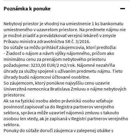
Poznámka k ponuke
Nebytový priestor je vhodný na umiestnenie 1 ks bankomatu
umiestneného v uzavretom priestore. Na predmete nájmu nie
je možné zriadiť a prevádzkovať verejnú lekáreň v zmysle
Príkazu ministra zdravotníctva SR č. 3/2016.
Do súťaže sa môžu prihlásiť záujemcovia, ktorí predložia:
- Žiadosť o nájom a návrh výšky nájomného, pričom ako
minimálnu cenu za prenájom nebytového priestoru
požadujeme: 3233,00 EUR/2 m2/rok. Nájomné nezahŕňa
úhrady za služby spojené s užívaním predmetu nájmu. Tieto
úhrady budú nájomcovi účtované osobitne.
So záujemcom, ktorý ponúkne najvyššiu cenu uzavrie
Univerzitná nemocnica Bratislava Zmluvu o nájme nebytových
priestorov.
Ak sa na fyzickú osobu alebo právnickú osobu vzťahuje
povinnosť zapisovať sa do Registra partnerov verejného
sektora, správca môže uzavrieť nájomnú zmluvu s takouto
osobou len vtedy, ak je zapísaná v Registri partnerov verejného
sektora.
Ponuky do súťaže doručí záujemca v zalepenej obálke s