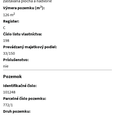
zastavaná plocha a nádvorie
2
Výmera pozemku (m
):
2
126 m
Register:
C
Číslo listu vlastníctva:
198
Prevádzaný majetkový podiel:
33/150
Príslušenstvo:
nie
Pozemok
Identifikačné čislo:
101248
Parcelné číslo pozemku:
772/1
Druh pozemku: