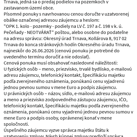
Trnava, jedná sa o predaj podielov na pozemkoch v
zastavanom území obce.
Písomné ponuky s navrhovanou cenou doručte v uzatvorenej
obálke označenej adresou záujemcu a heslom:
"OPK 1. kolo - pozemky - podiely na LV č. 197 a č. 198 v k. ú.
Pečeňady - NEOTVÁRAŤ" poštou, alebo osobne do podateľne
na adresu správcu: Okresný úrad Trnava, Kollárova 8, 917 02
Trnava do konca stránkových hodín Okresného úradu Trnava,
najneskôr do 26.06.2026 (cenovú ponuku je potrebné do
uvedeného termínu doručiť a nie odoslať).
Cenová ponuka musí obsahovať nasledovné náležitosti:
U fyzických osôb – meno, priezvisko, trvalé bydlisko, e-mailovú
adresu záujemcu, telefonický kontakt, špecifikáciu majetku
podľa zverejneného oznámenia, ponúkanú cenu vyjadrenú
jednou pevnou sumou v mene Euro a podpis záujemcu.
U právnických osôb – názov, sídlo, e-mailovú adresu záujemcu
a meno a priezvisko zodpovedného zástupcu záujemcu, IČO,
telefonický kontakt, špecifikáciu majetku podľa zverejneného
oznámenia, ponúkanú cenu vyjadrenú jednou pevnou sumou v
mene Euro a podpis osoby, oprávnenej konať v mene
spoločnosti.
Úspešného záujemcu vyzve správca majetku štátu k
uzatvoreniu zmluvy. Návrh kúpnej zmluvy predloží správca