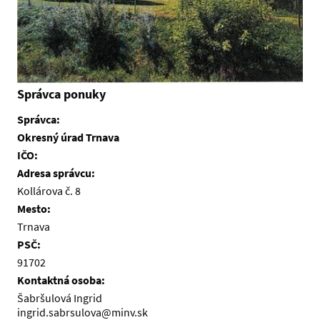
Správca ponuky
Správca:
Okresný úrad Trnava
IČO:
Adresa správcu:
Kollárova č. 8
Mesto:
Trnava
PSČ:
91702
Kontaktná osoba:
Šabršulová Ingrid
ingrid.sabrsulova@minv.sk