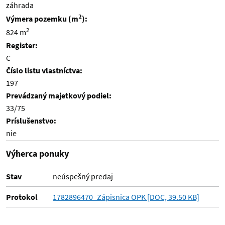
záhrada
2
Výmera pozemku (m
):
2
824 m
Register:
C
Číslo listu vlastníctva:
197
Prevádzaný majetkový podiel:
33/75
Príslušenstvo:
nie
Výherca ponuky
Stav
neúspešný predaj
Protokol
1782896470_Zápisnica OPK [DOC, 39.50 KB]