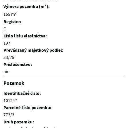
2
Výmera pozemku (m
):
2
155 m
Register:
C
Číslo listu vlastníctva:
197
Prevádzaný majetkový podiel:
33/75
Príslušenstvo:
nie
Pozemok
Identifikačné čislo:
101247
Parcelné číslo pozemku:
773/3
Druh pozemku: