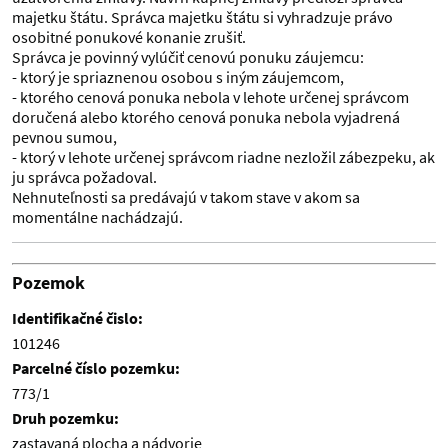
majetku štátu. Správca majetku štátu si vyhradzuje právo
osobitné ponukové konanie zrušiť.
Správca je povinný vylúčiť cenovú ponuku záujemcu:
- ktorý je spriaznenou osobou s iným záujemcom,
- ktorého cenová ponuka nebola v lehote určenej správcom
doručená alebo ktorého cenová ponuka nebola vyjadrená
pevnou sumou,
- ktorý v lehote určenej správcom riadne nezložil zábezpeku, ak
ju správca požadoval.
Nehnuteľnosti sa predávajú v takom stave v akom sa
momentálne nachádzajú.
Pozemok
Identifikačné čislo:
101246
Parcelné číslo pozemku:
773/1
Druh pozemku:
zastavaná plocha a nádvorie