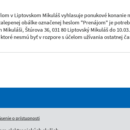
ídlom v Liptovskom Mikuláš vyhlasuje ponukové konanie
zalepenej obálke označenej heslom "Prenájom" je potreb
m Mikuláši, Štúrova 36, 031 80 Liptovský Mikuláš do 10.
ktoré nesmú byť v rozpore s účelom užívania ostatnej ča
ásenie o prístupnosti