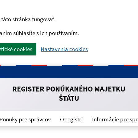
táto stránka fungovať.
aním súhlasíte s ich používaním.
tické cookies
Nastavenia cookies
REGISTER PONÚKANÉHO MAJETKU
ŠTÁTU
Ponuky pre správcov
O registri
Informácie pre sp