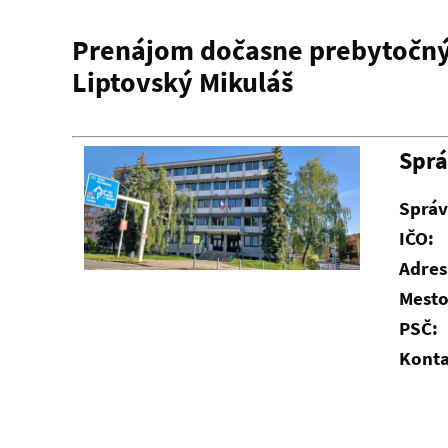
Prenájom dočasne prebytočnýc
Liptovský Mikuláš
Spr
Správ
IČO:
Adres
Mesto
PSČ:
Konta