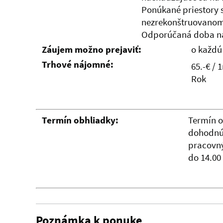
Ponúkané priestory
nezrekonštruovanom
Odporúčaná doba ná
Záujem možno prejaviť:
o každú
Trhové nájomné:
65.-€ / 
Rok
Termín obhliadky:
Termín o
dohodnúť
pracovný
do 14.00 
Poznámka k ponuke