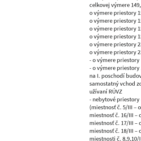
celkovej výmere 149,3
o výmere priestory 15
o výmere priestory 15
o výmere priestory 15
o výmere priestory 15
o výmere priestory 23
o výmere priestory 23
- o výmere priestory 
- o výmere priestory
na I. poschodí budov
samostatný vchod zo
užívaní RÚVZ
- nebytové priestory
(miestnosť č. 5/III –
miestnosť č. 16/III –
miestnosť č. 17/III –
miestnosť č. 18/III –
miestnosti č. 8,9,10/