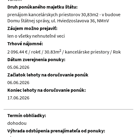
Druh ponúkaného majetku štátu:
prenájom kancelárskych priestorov 30,83m2 - v budove
Domu štátnej správy, ul. Hviedzoslavova 36, NMnV
Záujem možno prejaviť:
len o všetky nehnuteľné veci
Trhové nájomné:
2
2 096.44 € / rok€ / 30.83m
/ kancelárske priestory / Rok
Dátum zverejnenia ponuky:
05.06.2026
Začiatok lehoty na doručovanie ponúk
06.06.2026
Koniec lehoty na doručovanie ponúk:
17.06.2026
Termín obhliadky:
dohodou
Výhrada odstúpenia prenajímateľa od ponuky: