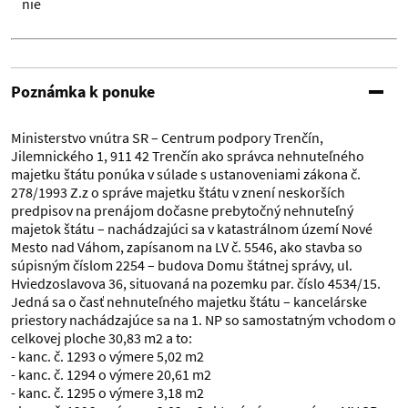
nie
Poznámka k ponuke
Ministerstvo vnútra SR – Centrum podpory Trenčín,
Jilemnického 1, 911 42 Trenčín ako správca nehnuteľného
majetku štátu ponúka v súlade s ustanoveniami zákona č.
278/1993 Z.z o správe majetku štátu v znení neskorších
predpisov na prenájom dočasne prebytočný nehnuteľný
majetok štátu – nachádzajúci sa v katastrálnom území Nové
Mesto nad Váhom, zapísanom na LV č. 5546, ako stavba so
súpisným číslom 2254 – budova Domu štátnej správy, ul.
Hviedzoslavova 36, situovaná na pozemku par. číslo 4534/15.
Jedná sa o časť nehnuteľného majetku štátu – kancelárske
priestory nachádzajúce sa na 1. NP so samostatným vchodom o
celkovej ploche 30,83 m2 a to:
- kanc. č. 1293 o výmere 5,02 m2
- kanc. č. 1294 o výmere 20,61 m2
- kanc. č. 1295 o výmere 3,18 m2