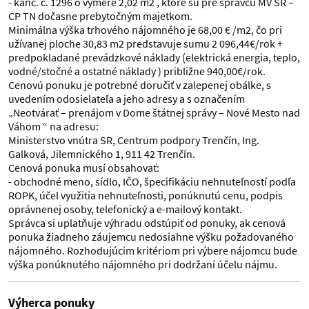
- kanc. č. 1296 o výmere 2,02 m2 , ktoré sú pre správcu MV SR –
CP TN dočasne prebytočným majetkom.
Minimálna výška trhového nájomného je 68,00 € /m2, čo pri
užívanej ploche 30,83 m2 predstavuje sumu 2 096,44€/rok +
predpokladané prevádzkové náklady (elektrická energia, teplo,
vodné/stočné a ostatné náklady ) približne 940,00€/rok.
Cenovú ponuku je potrebné doručiť v zalepenej obálke, s
uvedením odosielateľa a jeho adresy a s označením
„Neotvárať – prenájom v Dome štátnej správy – Nové Mesto nad
Váhom “ na adresu:
Ministerstvo vnútra SR, Centrum podpory Trenčín, Ing.
Galková, Jilemnického 1, 911 42 Trenčín.
Cenová ponuka musí obsahovať:
- obchodné meno, sídlo, IČO, špecifikáciu nehnuteľností podľa
ROPK, účel využitia nehnuteľnosti, ponúknutú cenu, podpis
oprávnenej osoby, telefonický a e-mailový kontakt.
Správca si uplatňuje výhradu odstúpiť od ponuky, ak cenová
ponuka žiadneho záujemcu nedosiahne výšku požadovaného
nájomného. Rozhodujúcim kritériom pri výbere nájomcu bude
výška ponúknutého nájomného pri dodržaní účelu nájmu.
Výherca ponuky