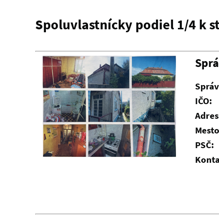
Spoluvlastnícky podiel 1/4 k s
Spr
Správ
IČO:
Adres
Mesto
PSČ:
Konta