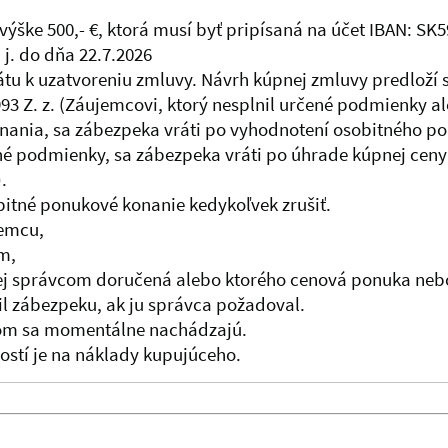
výške 500,- €, ktorá musí byť pripísaná na účet IBAN: S
j. do dňa 22.7.2026
tu k uzatvoreniu zmluvy. Návrh kúpnej zmluvy predloží 
93 Z. z. (Záujemcovi, ktorý nesplnil určené podmienky al
nia, sa zábezpeka vráti po vyhodnotení osobitného po
ené podmienky, sa zábezpeka vráti po úhrade kúpnej ceny
.
bitné ponukové konanie kedykoľvek zrušiť.
jemcu,
m,
nej správcom doručená alebo ktorého cenová ponuka ne
žil zábezpeku, ak ju správca požadoval.
kom sa momentálne nachádzajú.
ostí je na náklady kupujúceho.