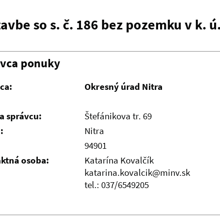
tavbe so s. č. 186 bez pozemku v k. 
ávca ponuky
ca:
Okresný úrad Nitra
a správcu:
Štefánikova tr. 69
:
Nitra
94901
ktná osoba:
Katarína Kovalčík
katarina.kovalcik@minv.sk
tel.: 037/6549205