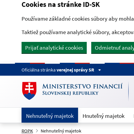
Cookies na stránke ID-SK
Preskočiť na hlavný obsah
Používame základné cookies súbory aby mohla 
Taktiež používame analytické súbory, akceptov
Prijať analytické cookies
Odmietnuť analy
Oficiálna stránka
verejnej správy SR
Nehnuteľný majetok
Hnuteľný majetok
ROPK
Nehnuteľný majetok