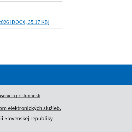
026 [DOCX, 35.17 KB]
ásenie o prístupnosti
m elektronických služieb.
í Slovenskej republiky.