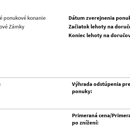
é ponukové konanie
Dátum zverejnenia ponu
Nové Zámky
Začiatok lehoty na doru
Koniec lehoty na doručo
u
Výhrada odstúpenia pr
ponuky:
Primeraná cena/Primer
po znížení: