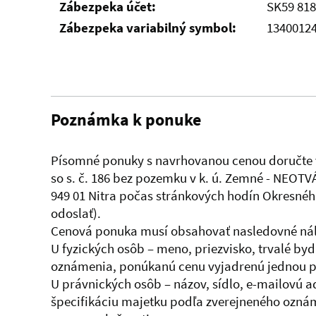
Zábezpeka účet:
SK59 818
Zábezpeka variabilný symbol:
1340012
Poznámka k ponuke
Písomné ponuky s navrhovanou cenou doručte v
so s. č. 186 bez pozemku v k. ú. Zemné - NEOTV
949 01 Nitra počas stránkových hodín Okresnéh
odoslať).
Cenová ponuka musí obsahovať nasledovné nále
U fyzických osôb – meno, priezvisko, trvalé by
oznámenia, ponúkanú cenu vyjadrenú jednou 
U právnických osôb – názov, sídlo, e-mailovú 
špecifikáciu majetku podľa zverejneného ozná