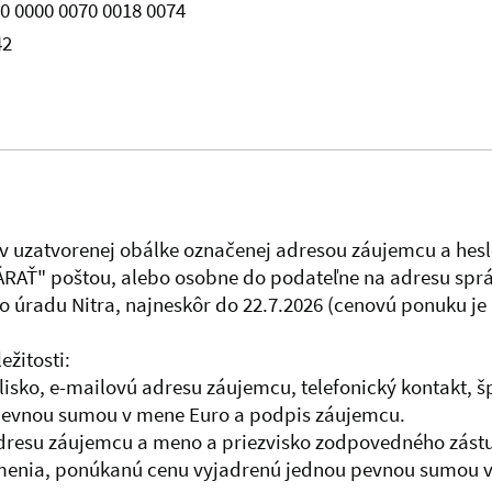
0 0000 0070 0018 0074
42
 uzatvorenej obálke označenej adresou záujemcu a heslo
ÁRAŤ" poštou, alebo osobne do podateľne na adresu správ
o úradu Nitra, najneskôr do 22.7.2026 (cenovú ponuku je
žitosti:
dlisko, e-mailovú adresu záujemcu, telefonický kontakt, 
pevnou sumou v mene Euro a podpis záujemcu.
adresu záujemcu a meno a priezvisko zodpovedného zástu
menia, ponúkanú cenu vyjadrenú jednou pevnou sumou v