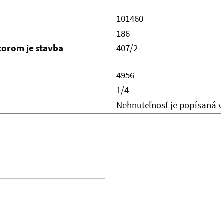
101460
186
ktorom je stavba
407/2
4956
1/4
Nehnuteľnosť je popísaná 