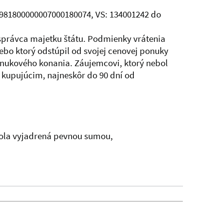
K5981800000007000180074, VS: 134001242 do
správca majetku štátu. Podmienky vrátenia
ebo ktorý odstúpil od svojej cenovej ponuky
nukového konania. Záujemcovi, ktorý nebol
 kupujúcim, najneskôr do 90 dní od
bola vyjadrená pevnou sumou,