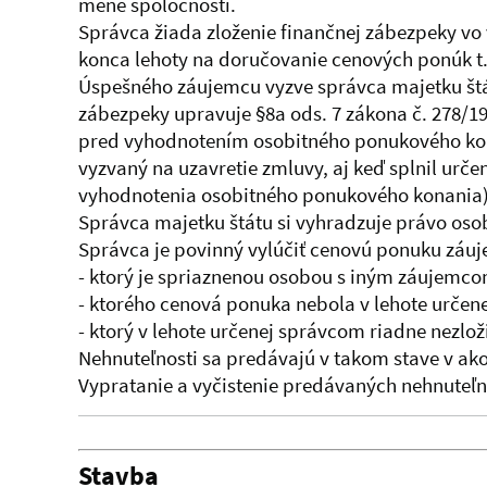
mene spoločnosti.
Správca žiada zloženie finančnej zábezpeky vo 
konca lehoty na doručovanie cenových ponúk t. 
Úspešného záujemcu vyzve správca majetku štá
zábezpeky upravuje §8a ods. 7 zákona č. 278/19
pred vyhodnotením osobitného ponukového kona
vyzvaný na uzavretie zmluvy, aj keď splnil urč
vyhodnotenia osobitného ponukového konania)
Správca majetku štátu si vyhradzuje právo oso
Správca je povinný vylúčiť cenovú ponuku záu
- ktorý je spriaznenou osobou s iným záujemco
- ktorého cenová ponuka nebola v lehote urče
- ktorý v lehote určenej správcom riadne nezlo
Nehnuteľnosti sa predávajú v takom stave v a
Vypratanie a vyčistenie predávaných nehnuteľn
Stavba