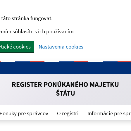
táto stránka fungovať.
aním súhlasíte s ich používaním.
tické cookies
Nastavenia cookies
REGISTER PONÚKANÉHO MAJETKU
ŠTÁTU
Ponuky pre správcov
O registri
Informácie pre sp