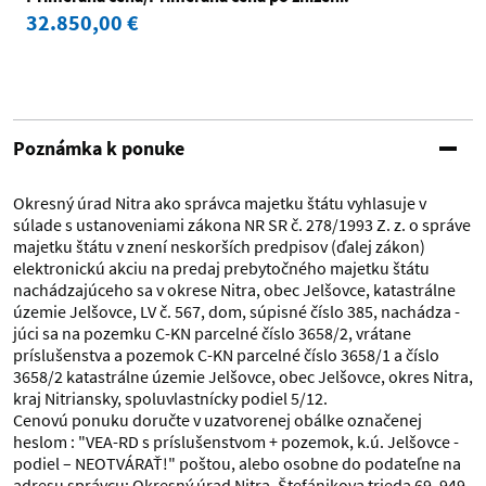
32.850,00 €
Poznámka k ponuke
Okresný úrad Nitra ako správca majetku štátu vyhlasuje v
súlade s ustanoveniami zákona NR SR č. 278/1993 Z. z. o správe
majetku štátu v znení neskorších predpisov (ďalej zákon)
elektronickú akciu na predaj prebytočného majetku štátu
nachádzajúceho sa v okrese Nitra, obec Jelšovce, katastrálne
územie Jelšovce, LV č. 567, dom, súpisné číslo 385, nachádza -
júci sa na pozemku C-KN parcelné číslo 3658/2, vrátane
príslušenstva a pozemok C-KN parcelné číslo 3658/1 a číslo
3658/2 katastrálne územie Jelšovce, obec Jelšovce, okres Nitra,
kraj Nitriansky, spoluvlastnícky podiel 5/12.
Cenovú ponuku doručte v uzatvorenej obálke označenej
heslom : "VEA-RD s príslušenstvom + pozemok, k.ú. Jelšovce -
podiel – NEOTVÁRAŤ!" poštou, alebo osobne do podateľne na
adresu správcu: Okresný úrad Nitra, Štefánikova trieda 69, 949