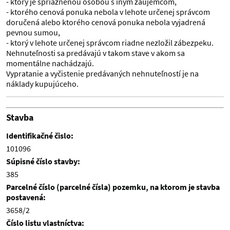
- ktorý je spriaznenou osobou s iným záujemcom,
- ktorého cenová ponuka nebola v lehote určenej správcom
doručená alebo ktorého cenová ponuka nebola vyjadrená
pevnou sumou,
- ktorý v lehote určenej správcom riadne nezložil zábezpeku.
Nehnuteľnosti sa predávajú v takom stave v akom sa
momentálne nachádzajú.
Vypratanie a vyčistenie predávaných nehnuteľností je na
náklady kupujúceho.
Stavba
Identifikačné čislo:
101096
Súpisné číslo stavby:
385
Parcelné číslo (parcelné čísla) pozemku, na ktorom je stavba
postavená:
3658/2
Číslo listu vlastníctva: