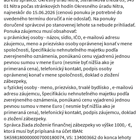
01 Nitra počas stránkových hodín Okresného úradu Nitra,
najneskôr do 15.06.2026 (cenovú ponuku je potrebné do
uvedeného termínu doručiť a nie odoslať). Na ponuky
doručené správcovi po stanovenej lehote sa nebude prihliadať.
Ponuka záujemcu musí obsahovať:
u právnickej osoby - názov, sídlo, IČO, e-mailovú adresu
záujemcu, meno a priezvisko osoby oprávnenej konať v mene
spoločnosti, špecifikáciu nehnuteľného majetku podľa
zverejneného oznámenia, ponúkanú cenu vyjadrenú jednou
pevnou sumou v mene Euro (nesmie byť nižšia ako je
primeraná cena), telefonický kontakt, podpis osoby
oprávnenej konať v mene spoločnosti, doklad o zložení
zábezpeky,
u fyzickej osoby - meno, priezvisko, trvalé bydlisko , e-mailovú
adresu záujemcu, špecifikáciu nehnuteľného majetku podľa
zverejneného oznámenia, ponúkanú cenu vyjadrenú jednou
pevnou sumou v mene Euro ( nesmie byť nižšia ako je
primeraná cena), telefonický kontakt, podpis záujemcu, doklad
o zložení zábezpeky.
Správca žiada zloženie finančnej zábezpeky vo výške 1000,- €,
ktorá musí byť pripísaná na účet IBAN:
SK5981800000007000180074, VS: 134003662 do konca lehoty