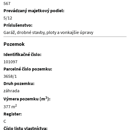
567
Prevádzaný majetkový podiel:
5/12
Príslušenstvo:
Garáž, drobné stavby, ploty a vonkajšie úpravy
Pozemok
Identifikačné čislo:
101097
Parcelné číslo pozemku:
3658/1
Druh pozemku:
záhrada
2
Výmera pozemku (m
):
2
377 m
Register:
C
Číslo listu vlastníctva: