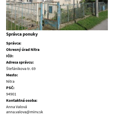
Správca ponuky
Správca:
Okresný úrad Nitra
IČO:
Adresa správcu:
Štefánikova tr. 69
Mesto:
Nitra
PSČ:
94901
Kontaktná osoba:
Anna Valová
anna.valova@minv.sk