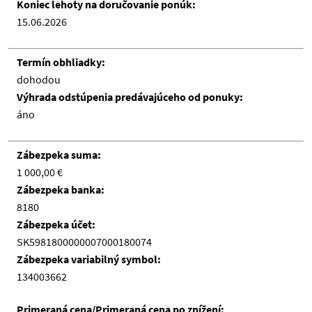
Koniec lehoty na doručovanie ponúk:
15.06.2026
Termín obhliadky:
dohodou
Výhrada odstúpenia predávajúceho od ponuky:
áno
Zábezpeka suma:
1 000,00 €
Zábezpeka banka:
8180
Zábezpeka účet:
SK5981800000007000180074
Zábezpeka variabilný symbol:
134003662
Primeraná cena/Primeraná cena po znížení: