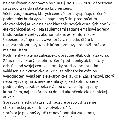
na doručovanie cenových ponúk t. j. do 15.06.2026. Zábezpeka
sa započítava do splatenia kúpnej ceny.
Všetci záujemcovia, ktorých cenové ponuky spĺňajú určené
podmienky budú vyzvaní najmenej 5 dní pred začatím
elektronickej aukcie na predkladanie nových cenových ponúk v
elektronickej aukcii. Na záujemcami zadané emailové adresy
budú zaslané všetky zákonom stanovené informácie.
Úspešného záujemcu vyzve správca majetku štátu k
uzatvoreniu zmluvy. Návrh kúpnej zmluvy predloží správca
majetku štátu.
Podmienky vrátenia zábezpeky upravuje §8ab ods. 7 zákona.
Záujemcovi, ktorý nesplnil určené podmienky alebo ktorý
odstúpil od svojej cenovej ponuky pred vyhodnotením
vyhlásenia elektronickej aukcie, sa zábezpeka vráti po
vyhodnotení vyhlásenia elektronickej aukcie. Záujemcovi, ktorý
nebol vyzvaný na uzavretie zmluvy, aj keď splnil určené
podmienky, sa zábezpeka vráti po úhrade kúpnej ceny
kupujúcim, najneskôr do 90 dní od ukončenia elektronickej
aukcie.
Správca majetku štátu si vyhradzuje právo vyhlásenie
elektronickej aukcie kedykoľvek zrušiť.
Správca je povinný vylúčiť cenovú ponuku záujemcu,