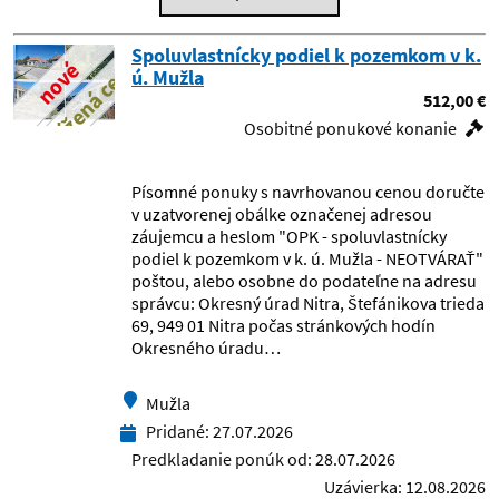
Centrum pedagogicko psychologického
Spoluvlastnícky podiel k pozemkom v k.
poradenstva a prevencie, Bardejov
znížená cena
nové
ú. Mužla
512,00 €
Centrum pedagogicko-
Osobitné ponukové konanie
psychologického poradenstva a
prevencie, Kežmarok
Písomné ponuky s navrhovanou cenou doručte
Centrum pedagogicko-
v uzatvorenej obálke označenej adresou
psychologického poradenstva a
záujemcu a heslom "OPK - spoluvlastnícky
prevencie, Poprad
podiel k pozemkom v k. ú. Mužla - NEOTVÁRAŤ"
poštou, alebo osobne do podateľne na adresu
Centrum pedagogicko-
správcu: Okresný úrad Nitra, Štefánikova trieda
psychologického poradenstva a
69, 949 01 Nitra počas stránkových hodín
prevencie, Snina
Okresného úradu…
Centrum pedagogicko-
Mužla
psychologického poradenstva a
prevencie, Vranov nad Topľou
Pridané:
27.07.2026
Predkladanie ponúk od:
28.07.2026
Centrum pre deti a rodiny Bernolákovo
Uzávierka:
12.08.2026