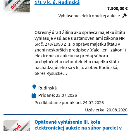
nové
1/1 v k. ú. Rudinská
Chemický ústav SAV
7.900,00 €
Vyhlásenie elektronickej aukcie
Colný úrad Bratislava
Okresný úrad Žilina ako správca majetku štátu
Colný úrad Michalovce
vyhlasuje v súlade s ustanoveniami zákona NR
SR č. 278/1993 Z. z. o správe majetku štátu v
CSČ SAV , o.z. KC SAV Smolenice
znení neskorších predpisov (ďalej len "zákon")
elektronickú aukciu na predaj súboru
prebytočného nehnuteľného majetku štátu
DataCentrum
nachádzajúceho sa v k. ú. a obec Rudinská,
okres Kysucké…
dc1 - test
Rudinská
Detská fakultná nemocnica Košice
Pridané:
23.07.2026
Predkladanie ponúk od:
24.07.2026
Detská fakultná nemocnica
Uzávierka:
20.08.2026
s poliklinikou Banská Bystrica
Opätovné vyhlásenie III. kola
nové
Detské integračné centrum, Lučenec
elektronickej aukcie na súbor parciel v