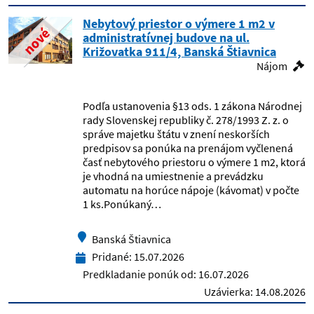
Nebytový priestor o výmere 1 m2 v
Geologický ústav SAV
nové
administratívnej budove na ul.
Križovatka 911/4, Banská Štiavnica
Gymnázium bilingválne Žilina
Nájom
Gymnázium F. G. Lorcu
Podľa ustanovenia §13 ods. 1 zákona Národnej
rady Slovenskej republiky č. 278/1993 Z. z. o
Gymnázium J. G. Tajovského, Banská
správe majetku štátu v znení neskorších
Bystrica
predpisov sa ponúka na prenájom vyčlenená
časť nebytového priestoru o výmere 1 m2, ktorá
Gymnázium Jozefa Miloslava Hurbana
je vhodná na umiestnenie a prevádzku
Čadca
automatu na horúce nápoje (kávomat) v počte
1 ks.Ponúkaný…
Gymnázium M. Kováča, Banská Bystrica
Banská Štiavnica
Gymnázium M.R.Štefánika Košice
Pridané:
15.07.2026
Predkladanie ponúk od:
16.07.2026
Gymnázium Metodova 2
Uzávierka:
14.08.2026