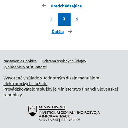
Gymnázium, Bilíkova 24, Bratislava
Predchádzajúca
Gymnázium, Nitra
1
3
4
Ďalšia
Gymnázium, Ul. L. Sáru 1
Hasičský a záchranný útvar hl.m. SR
Bratislavy
Nastavenie Cookies
Ochrana osobných údajov
Hlavný banský úrad
Vyhlásenie o prístupnosti
Vytvorené v súlade s
Jednotným dizajn manuálom
Horská záchranná služba Vysoké Tatry
elektronických služieb.
Prevádzkovateľom služby je Ministerstvo financií Slovenskej
Hudobné centrum, Bratislava
republiky.
IA MPSVR SR
INFOSTAT – Inštitút informatiky
a štatistiky