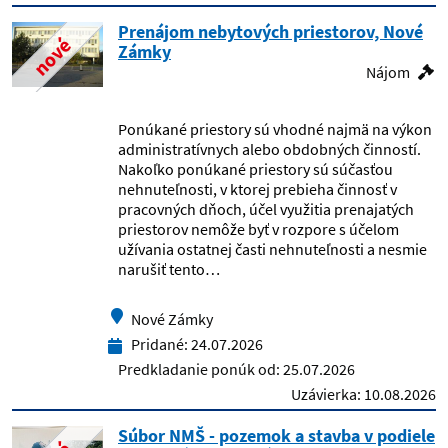
Centrum pre deti a rodiny, Prešov
Prenájom nebytových priestorov, Nové
nové
Zámky
Nájom
Centrum pre liečbu drogových
závislostí Bratislava
Ponúkané priestory sú vhodné najmä na výkon
Centrum spoločných činností SAV
administratívnych alebo obdobných činností.
organizačná zložka Správa účelových
Nakoľko ponúkané priestory sú súčasťou
zariadení SAV
nehnuteľnosti, v ktorej prebieha činnosť v
pracovných dňoch, účel využitia prenajatých
Centrum spoločných činností SAV,
priestorov nemôže byť v rozpore s účelom
organizačná zložka Encyklopedický
užívania ostatnej časti nehnuteľnosti a nesmie
ústav
narušiť tento…
Centrum účelových zariadení
Nové Zámky
Pridané:
24.07.2026
Centrum vedecko-technických
Predkladanie ponúk od:
25.07.2026
informácií SR
Uzávierka:
10.08.2026
Centrum výcviku Lešť
Súbor NMŠ - pozemok a stavba v podiele