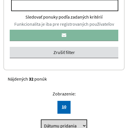
Centrum experimentálnej medicíny SAV
Sledovať ponuky podľa zadaných kritérií
Funkcionalita je iba pre registrovaných používateľov
Centrum pedagogicko psychologického
poradenstva a prevencie Zvolen
Centrum pedagogicko -
psychologického poradenstva a
Zrušiť filter
prevencie Rožňava
Centrum pedagogicko psychologického
poradenstva a prevencie Humenné
Nájdených
32
ponúk
Centrum pedagogicko psychologického
poradenstva a prevencie Prešov
Zobrazenie:
Centrum pedagogicko psychologického
10
poradenstva a prevencie Stropkov
Centrum pedagogicko psychologického
poradenstva a prevencie Svidník