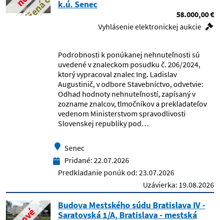
znížená cena
k.ú. Senec
58.000,00 €
Detské kardiocentrum SR Bratislava
Vyhlásenie elektronickej aukcie
Detský domov Gelnica
Podrobnosti k ponúkanej nehnuteľnosti sú
uvedené v znaleckom posudku č. 206/2024,
Detský domov Harmónia
ktorý vypracoval znalec Ing. Ladislav
Augustinič, v odbore Stavebníctvo, odvetvie:
Detský domov MBS, Trenčín
Odhad hodnoty nehnuteľností, zapísaný v
zozname znalcov, tlmočníkov a prekladateľov
vedenom Ministerstvom spravodlivosti
Detský domov Poprad
Slovenskej republiky pod…
Detský domov SLON, Šarišské
Senec
Michaľany
Pridané:
22.07.2026
Detský domov, Bytča
Predkladanie ponúk od:
23.07.2026
Uzávierka:
19.08.2026
Detský domov, Dobšiná
Budova Mestského súdu Bratislava IV -
nové
Saratovská 1/A, Bratislava - mestská
Detský domov, Ilava-Klobušice