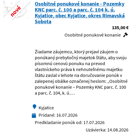
Osobitné ponukové konanie - Pozemky
nové
KNC parc. č. 100 a parc. č. 104 k. ú.
Fakultná nemocnica s poliklinikou,
Kyjatice, obec Kyjatice, okres Rimavská
Žilina
Sobota
135,00 €
Fakultná nemocnica Trenčín
Osobitné ponukové konanie
Fakultná nemocnica Trnava
Žiadame záujemcu, ktorý prejaví záujem o
ponúkaný prebytočný majetok štátu, aby svoju
Finančné riaditeľstvo SR
písomnú cenovú ponuku na prevod
vlastníckeho práva k nehnuteľnému majetku
Fyzikálny ústav SAV
štátu zaslal v lehote na doručovanie ponúk v
zalepenej obálke označenej heslom: „Osobitné
ponukové konanie – Pozemky KNC parc. č. 100
Generálna prokuratúra SR
a parc. č. 104, k. ú.…
Generálne riaditeľstvo Zboru väzenskej
Kyjatice
a justičnej stráže
Pridané:
16.07.2026
Predkladanie ponúk od:
17.07.2026
Geodetický a kartografický ústav
Bratislava
Uzávierka:
14.08.2026