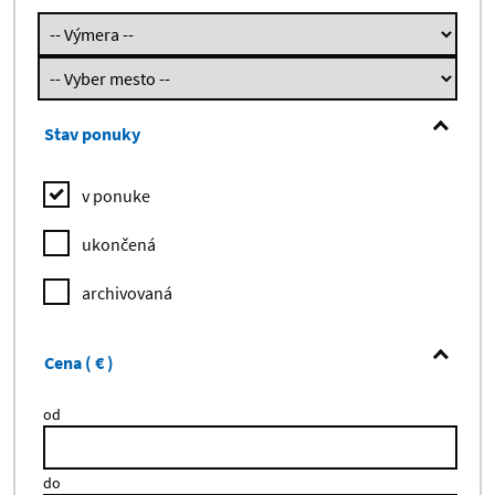
Akadémia Policajného zboru
Arborétum Mlyňany SAV
Archeologický ústav SAV
Stav ponuky
Astronomický ústav SAV
v ponuke
Biomedicínske centrum SAV, v.v.i.
ukončená
Botanický ústav SAV
archivovaná
Bytová agentúra rezortu ministerstva
obrany
Cena ( € )
Centrum biológie rastlín a biodiverzity
od
SAV
Centrum biovied SAV
do