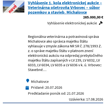
Diagnostické centrum
Vyhlásenie 1. kola elektronickej aukcie –
nové
Veterinárna ošetrovňa Vrbovec – súbor
pozemkov a stavieb, Michalovce
Divadlo Nová scéna, Bratislava
265.000,00 €
Vyhlásenie elektronickej aukcie
Dopravný úrad
Ekonomicky ustav SAV
Regionálna veterinárna a potravinová správa
Michalovce ako správca majetku štátu
vyhlasuje v zmysle zákona NR SR č. 278/1993 Z.
Environmentálny fond
z. o správe majetku štátu v platnom znení
elektronickú aukciu na odpredaj prebytočného
Fakultná nemocnica Nitra
majetku štátu zapísaných v LV 239, LV 6032, LV
6033, LV 6034, LV 6035 a LV 6036 v k. ú. Vrbovec:
Stavebné…
Fakultná nemocnica s poliklinikou F. D.
Roosevelta Banská Bystrica
Michalovce
Fakultná nemocnica s poliklinikou J. A.
Pridané:
20.07.2026
Reimana Prešov
Predkladanie ponúk od:
21.07.2026
Uzávierka:
17.08.2026
Fakultná nemocnica s poliklinikou Nové
Zámky