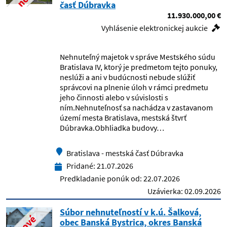
časť Dúbravka
11.930.000,00 €
Detský domov, Jesenské
Vyhlásenie elektronickej aukcie
Detský domov, Komárno
Nehnuteľný majetok v správe Mestského súdu
Bratislava IV, ktorý je predmetom tejto ponuky,
Detský domov, Košice, Uralská 1
neslúži a ani v budúcnosti nebude slúžiť
správcovi na plnenie úloh v rámci predmetu
jeho činnosti alebo v súvislosti s
Detský domov, Liptovský Hrádok
ním.Nehnuteľnosť sa nachádza v zastavanom
území mesta Bratislava, mestská štvrť
Detský domov, Myjava
Dúbravka.Obhliadka budovy…
Detský domov, Necpaly
Bratislava - mestská časť Dúbravka
Pridané:
21.07.2026
Detský domov, Nové Mesto nad Váhom
Predkladanie ponúk od:
22.07.2026
Uzávierka:
02.09.2026
Detský domov, Prievidza
Súbor nehnuteľností v k.ú. Šalková,
nové
obec Banská Bystrica, okres Banská
Detský domov, Rimavská Sobota