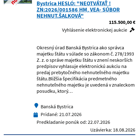
Bystrica HESLO: "NEOTVÁTAŤ !
ZN:2026/001586 HM, VEA- SÚBOR
Detský domov, Spišské Vlachy
NEHNUT.ŠALKOVÁ"
115.500,00 €
Vyhlásenie elektronickej aukcie
Detský domov, Svidník
Detský domov, Topoľčany
Okresný úrad Banská Bystrica ako správca
majetku štátu v súlade so zákonom č. 278/1993
Z. z. o správe majetku štátu v znení neskorších
Detský domov, Tornaľa
predpisov vyhlasuje elektronickú aukciu na
predaj prebytočného nehnuteľného majetku
Detský domov, Veľké Uherce
štátu.Bližšia špecifikácia predmetného
nehnuteľného majetku je uvedená v znaleckom
posudku, ktorý…
Detský domov, Žitavce
Banská Bystrica
Detský domov,Snina
Pridané:
21.07.2026
Predkladanie ponúk od:
22.07.2026
Detský domov,Vranov nad Topľou
Uzávierka:
18.08.2026