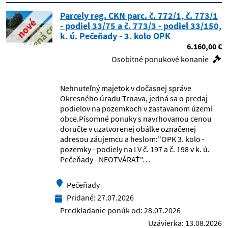
Parcely reg. CKN parc. č. 772/1, č. 773/1
Centrum pre deti a rodiny Dedina
znížená cena
nové
- podiel 33/75 a č. 773/3 - podiel 33/150,
Mládeže
k. ú. Pečeňady - 3. kolo OPK
6.160,00 €
Centrum pre deti a rodiny Medzev
Osobitné ponukové konanie
Centrum pre deti a rodiny Remetské
Hámre
Nehnuteľný majetok v dočasnej správe
Okresného úradu Trnava, jedná sa o predaj
Centrum pre deti a rodiny Semeteš
podielov na pozemkoch v zastavanom území
obce.Písomné ponuky s navrhovanou cenou
doručte v uzatvorenej obálke označenej
Centrum pre deti a rodiny Trenčín
adresou záujemcu a heslom:"OPK 3. kolo -
pozemky - podiely na LV č. 197 a č. 198 v k. ú.
Centrum pre deti a rodiny Veľké
Pečeňady - NEOTVÁRAŤ"…
Kapušany
Pečeňady
Centrum pre deti a rodiny Zlatovce
Pridané:
27.07.2026
Predkladanie ponúk od:
28.07.2026
Centrum pre deti a rodiny, Hriňová
Uzávierka:
13.08.2026