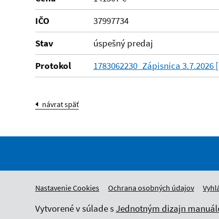
IČO
37997734
Stav
úspešný predaj
Protokol
1783062230_Zápisnica 3.7.2026 [
návrat späť
Nastavenie Cookies
Ochrana osobných údajov
Vyhl
Vytvorené v súlade s
Jednotným dizajn manuálo