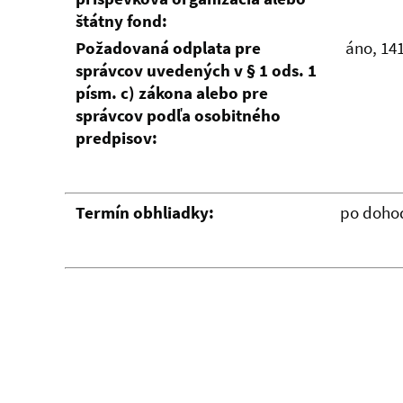
štátny fond:
Požadovaná odplata pre
áno, 14
správcov uvedených v § 1 ods. 1
písm. c) zákona alebo pre
správcov podľa osobitného
predpisov:
Termín obhliadky:
po doho