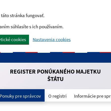
táto stránka fungovať.
aním súhlasíte s ich používaním.
tické cookies
Nastavenia cookies
REGISTER PONÚKANÉHO MAJETKU
ŠTÁTU
Ponuky pre správcov
O registri
Informácie pre sp