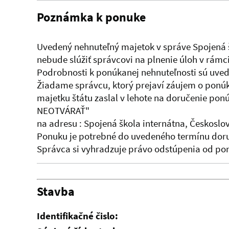
Poznámka k ponuke
Uvedený nehnuteľný majetok v správe Spojená š
nebude slúžiť správcovi na plnenie úloh v rámc
Podrobnosti k ponúkanej nehnuteľnosti sú uve
Žiadame správcu, ktorý prejaví záujem o ponú
majetku štátu zaslal v lehote na doručenie pon
NEOTVÁRAŤ"
na adresu : Spojená škola internátna, Českosl
Ponuku je potrebné do uvedeného termínu doruč
Správca si vyhradzuje právo odstúpenia od po
Stavba
Identifikačné čislo: