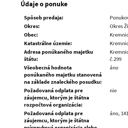
Údaje o ponuke
Spôsob predaja:
Ponukov
Okres:
Okres Ž
Obec:
Kremni
Katastrálne územie:
Kremni
Adresa ponúkaného majetku
Kremnic
štátu:
č.299
Všeobecná hodnota
áno
ponúkaného majetku stanovená
na základe znaleckého posudku:
Požadovaná odplata pre
nie
záujemcu, ktorým je štátna
rozpočtová organizácia:
Požadovaná odplata pre
áno, 14
záujemcu, ktorým je štátna
príspevková organizácia alebo