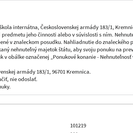
kola internátna, Československej armády 183/1, Kremnica
i predmetu jeho činnosti alebo v súvislosti s ním. Nehn
dené v znaleckom posudku. Nahliadnutie do znaleckého 
kaný nehnuteľný majetok štátu, aby svoju ponuku na pr
úk v obálke označenej „Ponukové konanie - Nehnuteľnosť
ovenskej armády 183/1, 96701 Kremnica.
iť, nie odoslať.
nuky.
101219