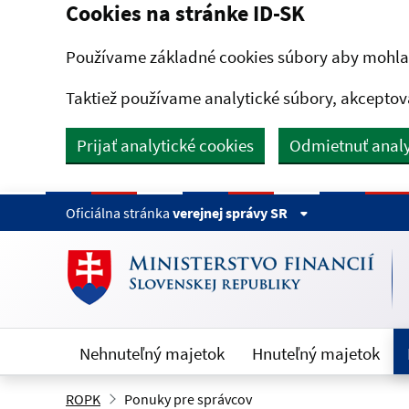
Cookies na stránke ID-SK
Preskočiť na hlavný obsah
Používame základné cookies súbory aby mohla 
Taktiež používame analytické súbory, akceptov
Prijať analytické cookies
Odmietnuť analy
Oficiálna stránka
verejnej správy SR
Nehnuteľný majetok
Hnuteľný majetok
ROPK
Ponuky pre správcov