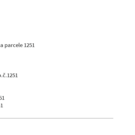
na parcele 1251
p.č.1251
51
51