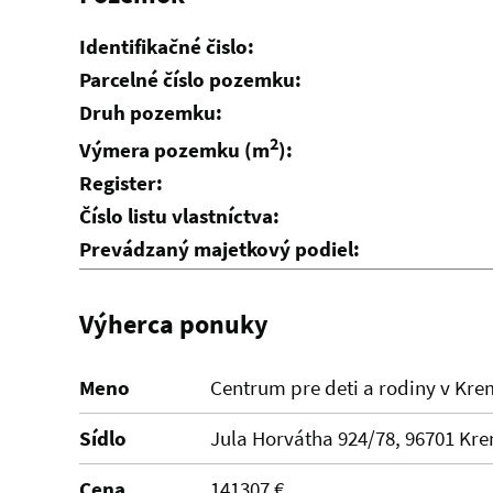
Identifikačné čislo:
Parcelné číslo pozemku:
Druh pozemku:
2
Výmera pozemku (m
):
Register:
Číslo listu vlastníctva:
Prevádzaný majetkový podiel:
Výherca ponuky
Meno
Centrum pre deti a rodiny v Kre
Sídlo
Jula Horvátha 924/78, 96701 Kr
Cena
141307 €