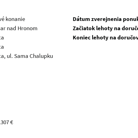
é konanie
Dátum zverejnenia ponu
iar nad Hronom
Začiatok lehoty na doru
ca
Koniec lehoty na doručo
ca
a, ul. Sama Chalupku
1307 €