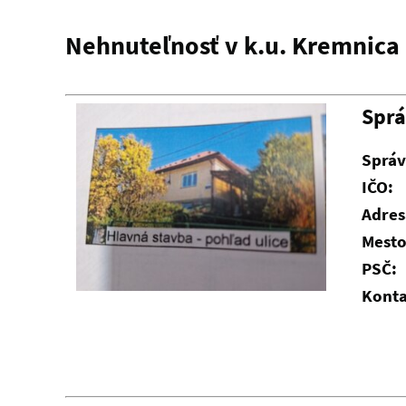
Nehnuteľnosť v k.u. Kremnica
Spr
Správ
IČO:
Adres
Mesto
PSČ:
Konta