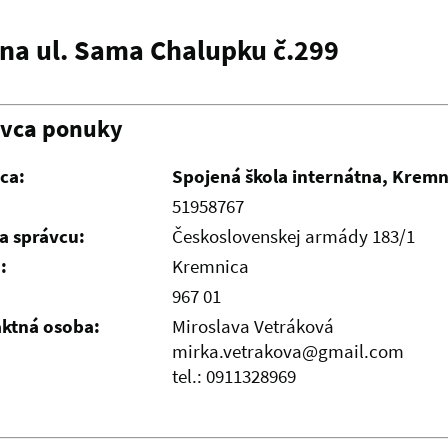
 na ul. Sama Chalupku č.299
ávca ponuky
ca:
Spojená škola internátna, Kremn
51958767
a správcu:
Československej armády 183/1
:
Kremnica
967 01
ktná osoba:
Miroslava Vetráková
mirka.vetrakova@gmail.com
tel.: 0911328969