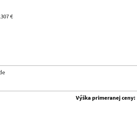
1307 €
de
Výška primeranej ceny: