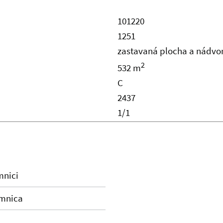
101220
1251
zastavaná plocha a nádvo
2
532 m
C
2437
1/1
mnici
emnica