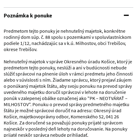
Poznámka k ponuke
Predmetom tejto ponuky je nehnuteľný majetok, konkrétne
rodinný dom súp. č. 88 spolu s pozemkami v spoluvlastníckom
podiele 1/12, nachádzajúc sa v k.ú. Milhostov, obci Trebišov,
okrese Trebišov.
Nehnuteľný majetok v správe Okresného úradu Košice, ktorý je
predmetom tejto ponuky, neslúži a ani v budúcnosti nebude
slúžiť správcovi na plnenie úloh v rámci predmetu jeho činnosti
alebo v súvislosti s ním. Žiadame správcu, ktorý prejaví záujem
o ponúkaný majetok štátu, aby svoju ponuku na prevod správy
uvedeného majetku doručil správcovi v lehote na doručenie
ponúk v zalepenej obálke označenej ako "PK – NEOTVÁRAŤ –
MILHOSTOV". Ponuku o prevod správy predmetného majetku
štátu je možné správcovi doručiť na adresu: Okresný úrad
Košice, majetkovoprávny odbor, Komenského 52, 041 26
Košice. Za doručené sa považujú ponuky prijaté správcom
najneskôr v posledný deň lehoty na doručovanie. Na ponuky
prijaté neskôr správca nebude prihliadať.