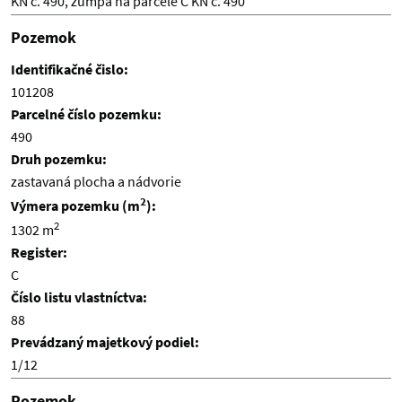
KN č. 490, žumpa na parcele C KN č. 490
Pozemok
Identifikačné čislo:
101208
Parcelné číslo pozemku:
490
Druh pozemku:
zastavaná plocha a nádvorie
2
Výmera pozemku (m
):
2
1302 m
Register:
C
Číslo listu vlastníctva:
88
Prevádzaný majetkový podiel:
1/12
Pozemok