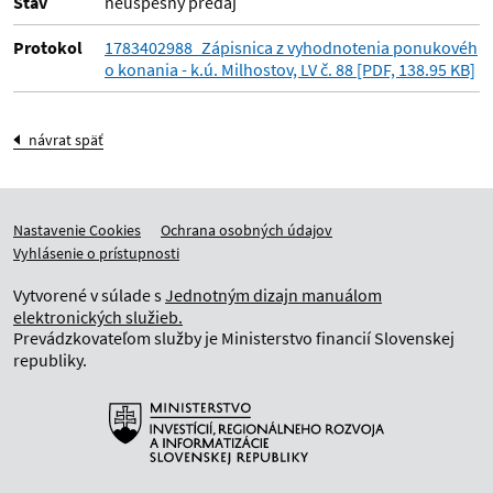
Stav
neúspešný predaj
Protokol
1783402988_Zápisnica z vyhodnotenia ponukovéh
o konania - k.ú. Milhostov, LV č. 88 [PDF, 138.95 KB]
návrat späť
Nastavenie Cookies
Ochrana osobných údajov
Vyhlásenie o prístupnosti
Vytvorené v súlade s
Jednotným dizajn manuálom
elektronických služieb.
Prevádzkovateľom služby je Ministerstvo financií Slovenskej
republiky.