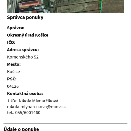
Správca ponuky
Správca:
Okresný úrad Košice
IČO:
Adresa správcu:
Komenského 52
Mesto:
Košice
PSČ:
04126
Kontaktná osoba:
JUDr. Nikola Mlynarčíková
nikola.mlynarcikova@minv.sk
tel.: 055/6001460
Údaje o ponuke