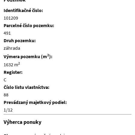
Identifikačné čislo:
101209
Parcelné číslo pozemku:
491
Druh pozemku:
záhrada
2
Výmera pozemku (m
):
2
1632 m
Register:
C
Číslo listu vlastníctva:
88
Prevádzaný majetkový podiel:
1/12
Výherca ponuky