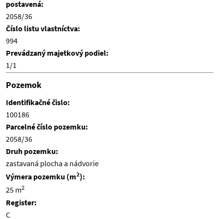
postavená:
2058/36
Číslo listu vlastníctva:
994
Prevádzaný majetkový podiel:
1/1
Pozemok
Identifikačné čislo:
100186
Parcelné číslo pozemku:
2058/36
Druh pozemku:
zastavaná plocha a nádvorie
2
Výmera pozemku (m
):
2
25 m
Register:
C