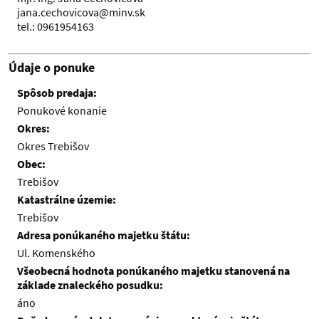
jana.cechovicova@minv.sk
tel.: 0961954163
Údaje o ponuke
Spôsob predaja:
Ponukové konanie
Okres:
Okres Trebišov
Obec:
Trebišov
Katastrálne územie:
Trebišov
Adresa ponúkaného majetku štátu:
Ul. Komenského
Všeobecná hodnota ponúkaného majetku stanovená na
základe znaleckého posudku:
áno