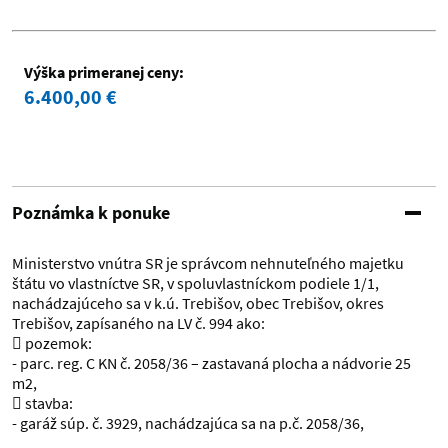
Výška primeranej ceny:
6.400,00 €
Poznámka k ponuke
Ministerstvo vnútra SR je správcom nehnuteľného majetku
štátu vo vlastníctve SR, v spoluvlastníckom podiele 1/1,
nachádzajúceho sa v k.ú. Trebišov, obec Trebišov, okres
Trebišov, zapísaného na LV č. 994 ako:
 pozemok:
- parc. reg. C KN č. 2058/36 – zastavaná plocha a nádvorie 25
m2,
 stavba:
- garáž súp. č. 3929, nachádzajúca sa na p.č. 2058/36,