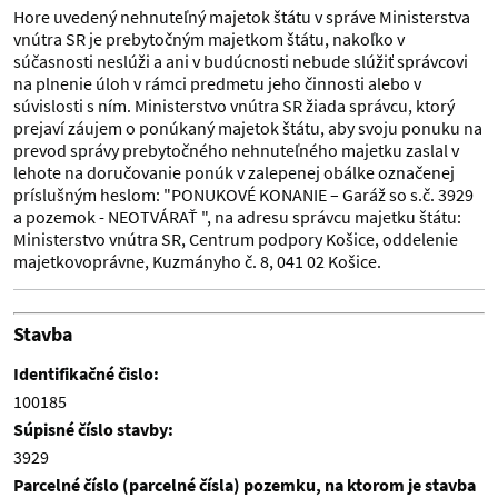
Hore uvedený nehnuteľný majetok štátu v správe Ministerstva
vnútra SR je prebytočným majetkom štátu, nakoľko v
súčasnosti neslúži a ani v budúcnosti nebude slúžiť správcovi
na plnenie úloh v rámci predmetu jeho činnosti alebo v
súvislosti s ním. Ministerstvo vnútra SR žiada správcu, ktorý
prejaví záujem o ponúkaný majetok štátu, aby svoju ponuku na
prevod správy prebytočného nehnuteľného majetku zaslal v
lehote na doručovanie ponúk v zalepenej obálke označenej
príslušným heslom: "PONUKOVÉ KONANIE – Garáž so s.č. 3929
a pozemok - NEOTVÁRAŤ ", na adresu správcu majetku štátu:
Ministerstvo vnútra SR, Centrum podpory Košice, oddelenie
majetkovoprávne, Kuzmányho č. 8, 041 02 Košice.
Stavba
Identifikačné čislo:
100185
Súpisné číslo stavby:
3929
Parcelné číslo (parcelné čísla) pozemku, na ktorom je stavba