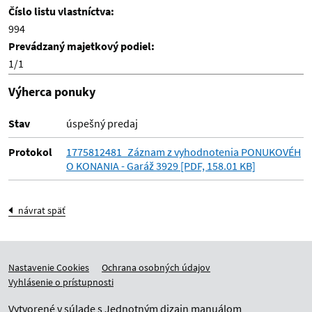
Číslo listu vlastníctva:
994
Prevádzaný majetkový podiel:
1/1
Výherca ponuky
Stav
úspešný predaj
Protokol
1775812481_Záznam z vyhodnotenia PONUKOVÉH
O KONANIA - Garáž 3929 [PDF, 158.01 KB]
návrat späť
Nastavenie Cookies
Ochrana osobných údajov
Vyhlásenie o prístupnosti
Vytvorené v súlade s
Jednotným dizajn manuálom