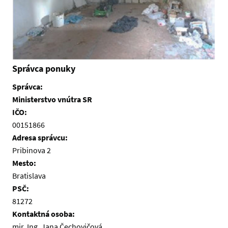
Správca ponuky
Správca:
Ministerstvo vnútra SR
IČO:
00151866
Adresa správcu:
Pribinova 2
Mesto:
Bratislava
PSČ:
81272
Kontaktná osoba:
mjr. Ing. Jana Čechovičová