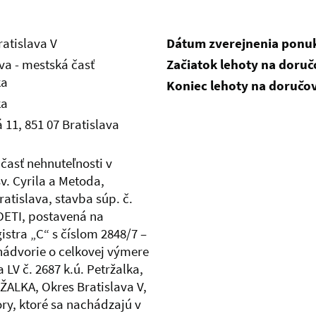
ratislava V
Dátum zverejnenia ponu
va - mestská časť
Začiatok lehoty na doru
ka
Koniec lehoty na doručo
ka
 11, 851 07 Bratislava
 časť nehnuteľnosti v
. Cyrila a Metoda,
ratislava, stavba súp. č.
DETI, postavená na
stra „C“ s číslom 2848/7 –
nádvorie o celkovej výmere
LV č. 2687 k.ú. Petržalka,
ŽALKA, Okres Bratislava V,
ory, ktoré sa nachádzajú v