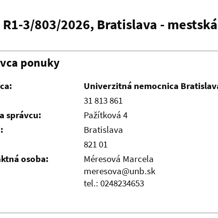
R1-3/803/2026, Bratislava - mestská
ávca ponuky
ca:
Univerzitná nemocnica Bratislav
31 813 861
a správcu:
Pažítková 4
:
Bratislava
821 01
ktná osoba:
Méresová Marcela
meresova@unb.sk
tel.: 0248234653