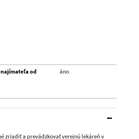
najímateľa od
áno
é zriadiť a prevádzkovať verejnú lekáreň v