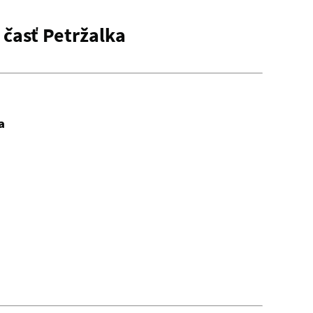
 časť Petržalka
a