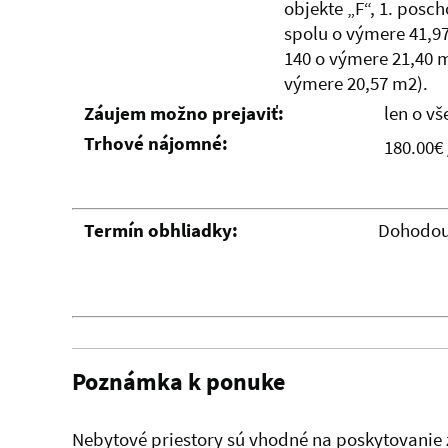
objekte „F“, 1. posch
spolu o výmere 41,97
140 o výmere 21,40 m
výmere 20,57 m2).
Záujem možno prejaviť:
len o vš
Trhové nájomné:
180.00€
Termín obhliadky:
Dohodo
Poznámka k ponuke
Nebytové priestory sú vhodné na poskytovanie z