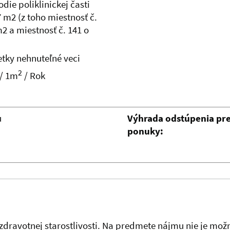
odie poliklinickej časti
 m2 (z toho miestnosť č.
2 a miestnosť č. 141 o
etky nehnuteľné veci
2
 / 1m
/ Rok
u
Výhrada odstúpenia pre
ponuky:
dravotnej starostlivosti. Na predmete nájmu nie je možn