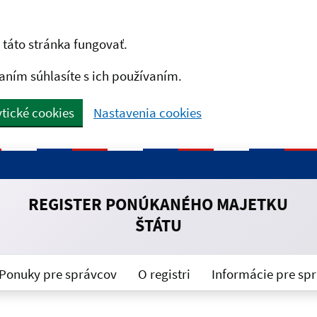
táto stránka fungovať.
aním súhlasíte s ich používaním.
tické cookies
Nastavenia cookies
REGISTER PONÚKANÉHO MAJETKU
ŠTÁTU
Ponuky pre správcov
O registri
Informácie pre sp