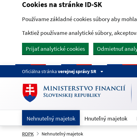
Cookies na stránke ID-SK
Preskočiť na hlavný obsah
Používame základné cookies súbory aby mohla 
Taktiež používame analytické súbory, akceptov
Prijať analytické cookies
Odmietnuť analy
Oficiálna stránka
verejnej správy SR
Nehnuteľný majetok
Hnuteľný majetok
ROPK
Nehnuteľný majetok