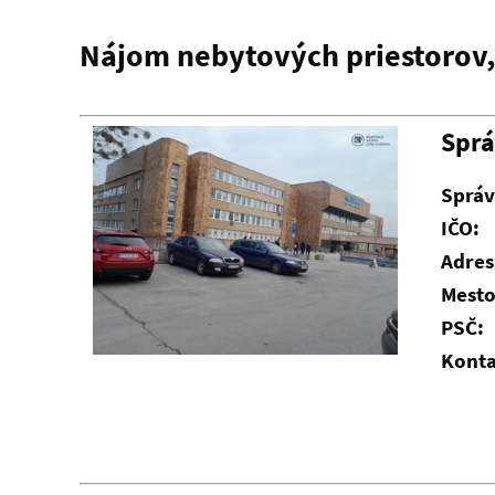
Nájom nebytových priestorov, 
Spr
Správ
IČO:
Adres
Mesto
PSČ:
Konta