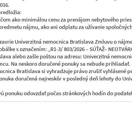
016.
predložia:
pričom ako minimálnu cenu za prenájom nebytového pri
predmetu nájmu, ako ani odplatu za užívanie spoločných
zavrie Univerzitná nemocnica Bratislava Zmluvu o nájme
 obálke s označením: „R1-3/ 803/2026 – SÚŤAŽ– NEOTVÁRA
slava alebo zašle poštou na adresu: Univerzitná nemocnice
u. Na neskoro doručené ponuky sa nebude prihliadať. U
ocnica Bratislava si vyhradzuje právo zrušiť vyhlásené 
nuka doručená najneskôr v posledný deň lehoty do Univ
ú ponuku odovzdať počas stránkových hodín do podateľ