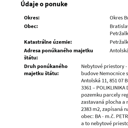
Údaje o ponuke
Okres:
Okres B
Obec:
Bratisla
Petržal
Katastrálne územie:
Petržal
Adresa ponúkaného majetku
Antolská
štátu:
Druh ponúkaného
Nebytové priestory -
majetku štátu:
budove Nemocnice sv
Antolská 11, 851 07 B
3361 – POLIKLINIKA 
pozemku parcely regi
zastavaná plocha a 
2383 m2, zapísaná na 
obec: BA - m.č. PETR
a to nebytové priest