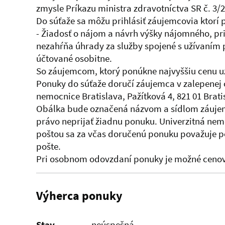
zmysle Príkazu ministra zdravotníctva SR č. 3/2
Do súťaže sa môžu prihlásiť záujemcovia ktorí 
- Žiadosť o nájom a návrh výšky nájomného, 
nezahŕňa úhrady za služby spojené s užívaním 
účtované osobitne.
So záujemcom, ktorý ponúkne najvyššiu cenu u
Ponuky do súťaže doručí záujemca v zalepenej
nemocnice Bratislava, Pažítková 4, 821 01 Brati
Obálka bude označená názvom a sídlom záujemc
právo neprijať žiadnu ponuku. Univerzitná nem
poštou sa za včas doručenú ponuku považuje po
pošte.
Pri osobnom odovzdaní ponuky je možné cenov
Výherca ponuky
Stav
neúspešná